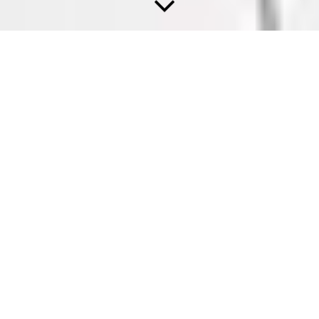
Gardine & Vorhangstoffe, Wohnstoffe
Wohnstoffe bringen ein faszinierendes und individuelles